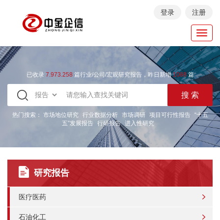
登录
注册
Toggl
navig
已收录
7.973.258
篇行业/公司/宏观研究报告，昨日新增
1088
篇
热门搜索：
市场地位研究
行业数据分析
市场调研
项目可行性报告
“十五
五”发展报告
行研报告
进入性研究
研究报告
医疗医药
石油化工