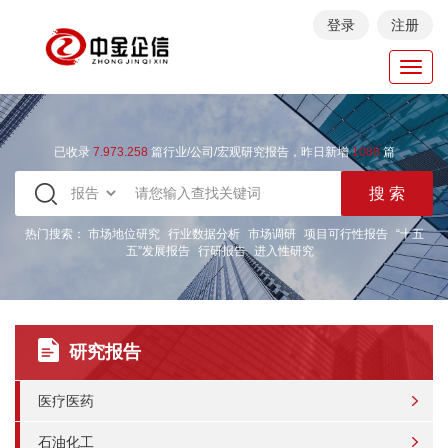
登录
注册
Toggl
navig
已收录
7.973.258
篇行业/公司/宏观研究报告，昨日新增
1088
篇
热门搜索：
市场地位研究
行业数据分析
市场调研
项目可行性报告
“十五
五”发展报告
行研报告
进入性研究
研究报告
医疗医药
石油化工