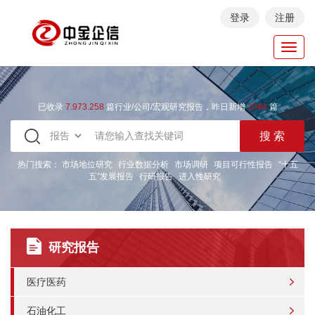
登录
注册
Toggl
navig
已收录
7.973.258
篇行业/公司/宏观研究报告，昨日新增
1088
篇
热门搜索：
市场地位研究
行业数据分析
市场调研
项目可行性报告
“十五
五”发展报告
行研报告
进入性研究
研究报告
医疗医药
石油化工