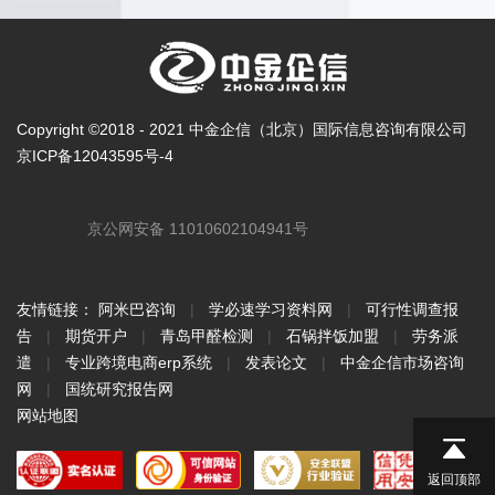
Copyright ©2018 - 2021 中金企信（北京）国际信息咨询有限公司
京ICP备12043595号-4
京公网安备 11010602104941号
友情链接：
阿米巴咨询
|
学必速学习资料网
|
可行性调查报
告
|
期货开户
|
青岛甲醛检测
|
石锅拌饭加盟
|
劳务派
遣
|
专业跨境电商erp系统
|
发表论文
|
中金企信市场咨询
网
|
国统研究报告网
网站地图
返回顶部