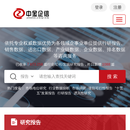
登录
注册
Toggl
navig
依托专业权威数据优势为各领域企事业单位提供行研报告、
销售数据、进出口数据、产业链数据、企业数据、排名数据
等咨询服务
已收录
7.973.258
篇行业/公司/宏观研究报告，昨日新增
1088
篇
热门搜索：
市场地位研究
行业数据分析
市场调研
项目可行性报告
“十五
五”发展报告
行研报告
进入性研究
研究报告