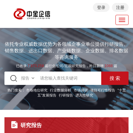
登录
注册
Toggl
navig
依托专业权威数据优势为各领域企事业单位提供行研报告、
销售数据、进出口数据、产业链数据、企业数据、排名数据
等咨询服务
已收录
7.973.258
篇行业/公司/宏观研究报告，昨日新增
1088
篇
热门搜索：
市场地位研究
行业数据分析
市场调研
项目可行性报告
“十五
五”发展报告
行研报告
进入性研究
研究报告