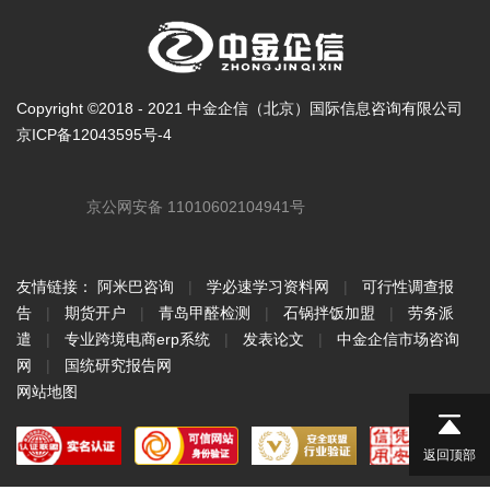
Copyright ©2018 - 2021 中金企信（北京）国际信息咨询有限公司
京ICP备12043595号-4
京公网安备 11010602104941号
友情链接：
阿米巴咨询
|
学必速学习资料网
|
可行性调查报
告
|
期货开户
|
青岛甲醛检测
|
石锅拌饭加盟
|
劳务派
遣
|
专业跨境电商erp系统
|
发表论文
|
中金企信市场咨询
网
|
国统研究报告网
网站地图
返回顶部