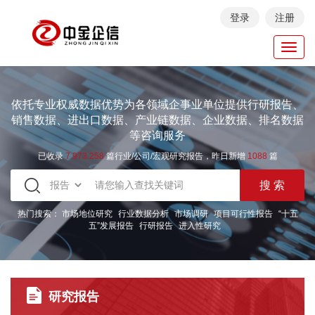
登录
注册
Toggl
navig
依托专业权威数据优势为各领域企事业单位提供行研报告、
销售数据、进出口数据、产业链数据、企业数据、排名数据
等咨询服务
已收录
7.973.258
篇行业/公司/宏观研究报告，昨日新增
1088
篇
热门搜索：
市场地位研究
行业数据分析
市场调研
项目可行性报告
“十五
五”发展报告
行研报告
进入性研究
研究报告