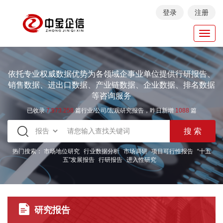
登录
注册
Toggl
navig
依托专业权威数据优势为各领域企事业单位提供行研报告、
销售数据、进出口数据、产业链数据、企业数据、排名数据
等咨询服务
已收录
7.973.258
篇行业/公司/宏观研究报告，昨日新增
1088
篇
热门搜索：
市场地位研究
行业数据分析
市场调研
项目可行性报告
“十五
五”发展报告
行研报告
进入性研究
研究报告