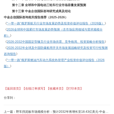
第十二章
全球和中国
电动三轮车
行业市场容量发展预测
第十三章
中金企信国际咨询研究成果及结论
中金企信国际咨询相关报告推荐（
2025-2026）
《
“一带一路”俄罗斯航天行业市场发展趋势及投资价值评估报告（2026版）
》
《
2026全球和中国雾灯市场发展趋势预测（含市场应用领域与需求规模分
析）
》
《
2026-2032中国固定型辙叉行业市场供需、竞争格局、投资策略分析报告
》
《
2026-2032年全球及中国防爆船用开关市场发展战略研究及投资可行性预测
咨询报告
》
《
“一带一路”俄罗斯燃油汽车动力系统热管理产业投资价值评估报告（2026
版）
》
【返回首页】
【在线订单填写】
【收藏本页】
【打印本页】
分享到：
上一篇：
野车挡泥板市场规模分析：预计2032年将增长至18.43亿美元-中金企信发布