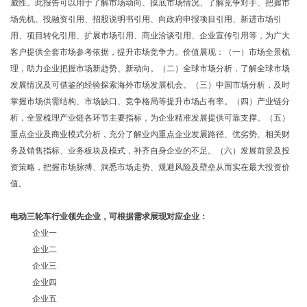
威性。此报告可以用于了解市场动向、摸底市场情况、了解竞争对手、把握市
场先机、投融资引用、招股说明书引用、向政府申报项目引用、新进市场引
用、项目转化引用、扩展市场引用、商业洽谈引用、企业宣传引用等，为广大
客户提供全套市场参考依据，提升市场竞争力。价值展现：（一）市场全景梳
理，助力企业把握市场新趋势、新动向。（二）全球市场分析，了解全球市场
发展情况及可借鉴的经验探索海外市场发展机会。（三）中国市场分析，及时
掌握市场供需结构、市场缺口、竞争格局等提升市场占有率。（四）产业链分
析，全景梳理产业链各环节主要指标，为企业精准发展提供可靠支撑。（五）
重点企业及商业模式分析，充分了解业内重点企业发展路径、优劣势、相关财
务及销售指标、业务板块及模式，补齐自身企业的不足。（六）发展前景及投
资策略，把握市场脉搏、洞悉市场走势、规避风险及壁垒从而实在最大投资价
值。
电动三轮车
行业领先企业
，可根据需求展现对应企业：
企业一
企业二
企业三
企业四
企业五