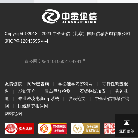
Copyright ©2018 - 2021 中金企信（北京）国际信息咨询有限公司
京ICP备12043595号-4
京公网安备 11010602104941号
友情链接：
阿米巴咨询
|
学必速学习资料网
|
可行性调查报
告
|
期货开户
|
青岛甲醛检测
|
石锅拌饭加盟
|
劳务派
遣
|
专业跨境电商erp系统
|
发表论文
|
中金企信市场咨询
网
|
国统研究报告网
网站地图
返回顶部