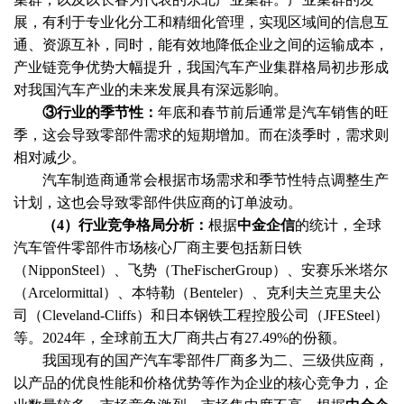
展，有利于专业化分工和精细化管理，实现区域间的信息互
通、资源互补，同时，能有效地降低企业之间的运输成本，
产业链竞争优势大幅提升，我国汽车产业集群格局初步形成
对我国汽车产业的未来发展具有深远影响。
③行业的季节性：
年底和春节前后通常是汽车销售的旺
季，这会导致零部件需求的短期增加。而在淡季时，需求则
相对减少。
汽车制造商通常会根据市场需求和季节性特点调整生产
计划，这也会导致零部件供应商的订单波动。
（
4）行业竞争格局分析：
根据
中金企信
的统计，全球
汽车管件零部件市场核心厂商主要包括新日铁
（
NipponSteel）、飞势（TheFischerGroup）、安赛乐米塔尔
（Arcelormittal）、本特勒（Benteler）、克利夫兰克里夫公
司（Cleveland-Cliffs）和日本钢铁工程控股公司（JFESteel）
等。2024年，全球前五大厂商共占有27.49%的份额。
我国现有的国产汽车零部件厂商多为二、三级供应商，
以产品的优良性能和价格优势等作为企业的核心竞争力，企