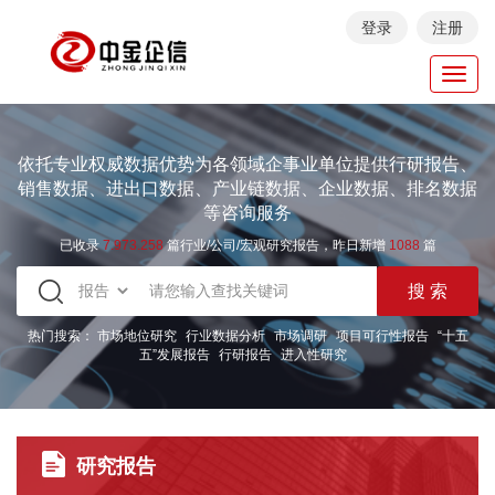
登录
注册
Toggl
navig
依托专业权威数据优势为各领域企事业单位提供行研报告、
销售数据、进出口数据、产业链数据、企业数据、排名数据
等咨询服务
已收录
7.973.258
篇行业/公司/宏观研究报告，昨日新增
1088
篇
热门搜索：
市场地位研究
行业数据分析
市场调研
项目可行性报告
“十五
五”发展报告
行研报告
进入性研究
研究报告