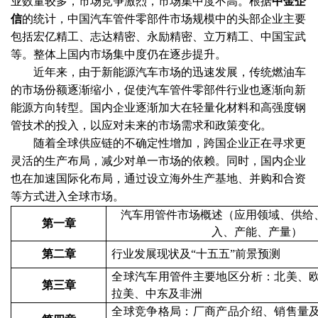
业数量较多，市场竞争激烈，市场集中度不高。根据
中金企
信
的统计，中国汽车管件零部件市场规模中的头部企业主要
包括宏亿精工、志达精密、永励精密、立万精工、中国宝武
等。整体上国内市场集中度仍在逐步提升。
近年来，由于新能源汽车市场的迅速发展，传统燃油车
的市场份额逐渐缩小，促使汽车管件零部件行业也逐渐向新
能源方向转型。国内企业逐渐加大在轻量化材料和高强度钢
管技术的投入，以应对未来的市场需求和政策变化。
随着全球供应链的不确定性增加，跨国企业正在寻求更
灵活的生产布局，减少对单一市场的依赖。同时，国内企业
也在加速国际化布局，通过设立海外生产基地、并购和合资
等方式进入全球市场。
汽车用管件
市场概述
（
应用领域、供给
第一章
入、产能、产量
）
第二章
行业发展现状及
“
十五五
”前景预测
全球
汽车用管件
主要地区分析
：
北美、
第三章
拉美、中东及非洲
全球
竞争格局：厂商
产品介绍、销售量