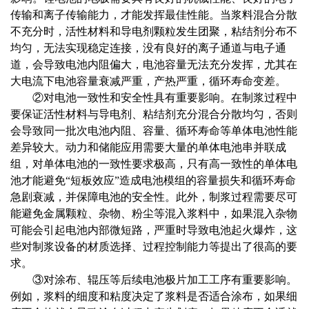
传输和离子传输能力，才能发挥最佳性能。当浆料混合分散
不充分时，活性材料和导电剂颗粒发生团聚，粘结剂分布不
均匀，无法实现稳定连接，没有良好的离子通道与电子通
道，会导致电池内阻偏大，电池容量无法充分发挥，尤其在
大电流下电池容量衰减严重，产热严重，循环寿命变差。
②对电池一致性和安全性具有重要影响。在制浆过程中
要保证活性材料与导电剂、粘结剂充分混合分散均匀，否则
会导致同一批次电池内阻、容量、循环寿命等单体电池性能
差异较大。动力和储能应用需要大量的单体电池串并联成
组，对单体电池的一致性要求极高，只有高一致性的单体电
池才能避免“短板效应”造成电池模组的容量损失和循环寿命
急剧衰减，并保障电池的安全性。此外，制浆过程需要尽可
能避免金属颗粒、杂物、粉尘等混入浆料中，如果混入杂物
可能会引起电池内部微短路，严重时导致电池起火爆炸，这
些对制浆设备的材质选择、过程控制能力等提出了很高的要
求。
③对涂布、辊压等后续电池极片加工工序有重要影响。
例如，浆料的细度和粘度决定了浆料是否适合涂布，如果细