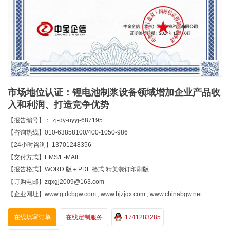
市场地位认证：锂电池制浆设备领域增加企业产品收
入和利润、打造竞争优势
【报告编号】： zj-dy-nyyj-687195
【咨询热线】010-63858100/400-1050-986
【24小时咨询】13701248356
【交付方式】EMS/E-MAIL
【报告格式】WORD 版＋PDF 格式 精美装订印刷版
【订购电邮】zqxgj2009@163.com
【企业网址】www.gtdcbgw.com , www.bjzjqx.com , www.chinabgw.net
在线填写订单
在线定制服务
1741283285