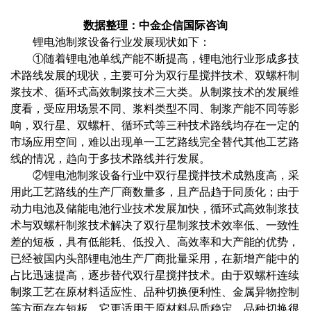
数据整理：中金企信国际咨询
锂电池制浆设备行业发展现状如下：
①随着锂电池单线产能不断提高，锂电池行业形成多技
术路线发展的现状，主要可分为双行星搅拌技术、双螺杆制
浆技术、循环式高效制浆技术三大类。从制浆技术的发展维
度看，受应用场景不同、浆料类型不同、制浆产能不同等影
响，双行星、双螺杆、循环式等三种技术路线均存在一定的
市场应用空间，难以出现单一工艺路线完全替代其他工艺路
线的情况，趋向于多技术路线并行发展。
②锂电池制浆设备行业中双行星搅拌技术成熟度高，采
用此工艺路线的生产厂商数量多，且产品趋于同质化；由于
动力电池及储能电池行业技术发展加快，循环式高效制浆技
术与双螺杆制浆技术解决了双行星制浆技术效率低、一致性
差的短板，具有低能耗、低投入、高效率和大产能的优势，
已经被国内头部锂电池生产厂商批量采用，在新增产能中的
占比迅速提高，逐步替代双行星搅拌技术。由于双螺杆连续
制浆工艺在原材料适应性、品种切换便利性、金属异物控制
等方面存在短板，它更适用于原材料品质稳定、品种切换很