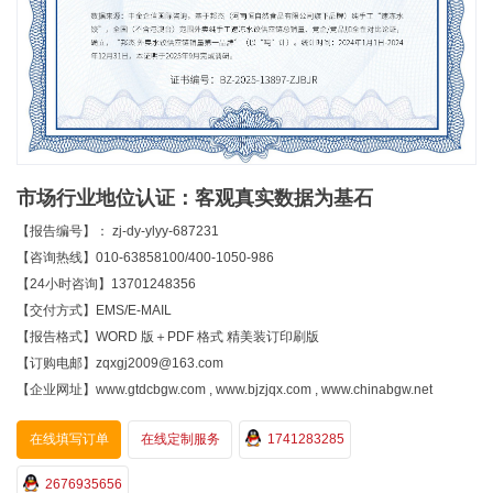
市场行业地位认证：客观真实数据为基石
【报告编号】： zj-dy-ylyy-687231
【咨询热线】010-63858100/400-1050-986
【24小时咨询】13701248356
【交付方式】EMS/E-MAIL
【报告格式】WORD 版＋PDF 格式 精美装订印刷版
【订购电邮】zqxgj2009@163.com
【企业网址】www.gtdcbgw.com , www.bjzjqx.com , www.chinabgw.net
在线填写订单
在线定制服务
1741283285
2676935656