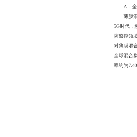
A．
全
薄膜
5G时代
防监控领
对薄膜混
全球混合集
率约为7.