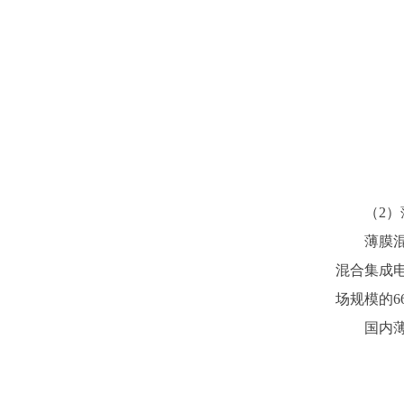
（
2）
薄膜
混合集成
场规模的66
国内