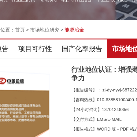
的位置：
首页
>
市场地位研究
>
能源冶金
报告
项目可行性
国产化率报告
市场地
行业地位认证：增强
争力
【报告编号】： zj-dy-nyyj-687222
【咨询热线】010-63858100/400-1
【24小时咨询】13701248356
【交付方式】EMS/E-MAIL
【报告格式】WORD 版＋PDF 格