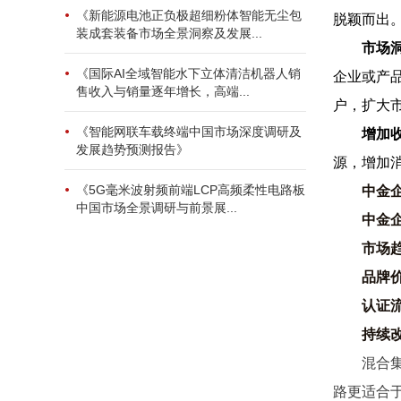
《新能源电池正负极超细粉体智能无尘包
脱颖而出
装成套装备市场全景洞察及发展...
市场
《国际AI全域智能水下立体清洁机器人销
企业或产
售收入与销量逐年增长，高端...
户，扩大
《智能网联车载终端中国市场深度调研及
增加
发展趋势预测报告》
源，增加
《5G毫米波射频前端LCP高频柔性电路板
中金
中国市场全景调研与前景展...
中金
市场
品牌
认证
持续
混合
路更适合