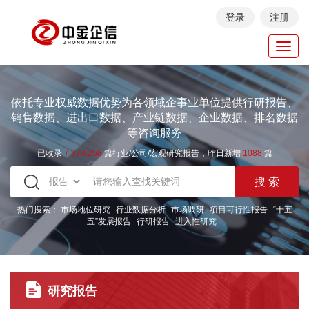
登录
注册
Toggl
navig
依托专业权威数据优势为各领域企事业单位提供行研报告、
销售数据、进出口数据、产业链数据、企业数据、排名数据
等咨询服务
已收录
7.973.258
篇行业/公司/宏观研究报告，昨日新增
1088
篇
热门搜索：
市场地位研究
行业数据分析
市场调研
项目可行性报告
“十五
五”发展报告
行研报告
进入性研究
研究报告