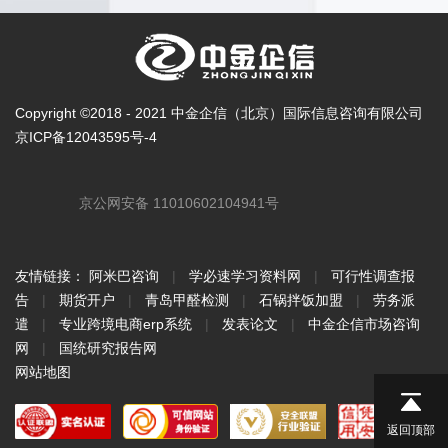
Copyright ©2018 - 2021 中金企信（北京）国际信息咨询有限公司
京ICP备12043595号-4
京公网安备 11010602104941号
友情链接：
阿米巴咨询
|
学必速学习资料网
|
可行性调查报
告
|
期货开户
|
青岛甲醛检测
|
石锅拌饭加盟
|
劳务派
遣
|
专业跨境电商erp系统
|
发表论文
|
中金企信市场咨询
网
|
国统研究报告网
网站地图
返回顶部